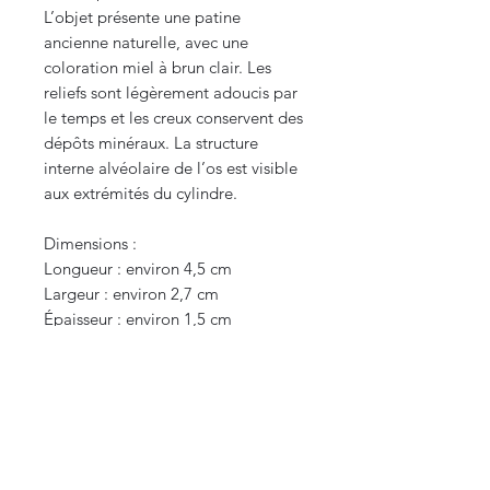
L’objet présente une patine
ancienne naturelle, avec une
coloration miel à brun clair. Les
reliefs sont légèrement adoucis par
le temps et les creux conservent des
dépôts minéraux. La structure
interne alvéolaire de l’os est visible
aux extrémités du cylindre.
Dimensions :
Longueur : environ 4,5 cm
Largeur : environ 2,7 cm
Épaisseur : environ 1,5 cm
Ce petit talisman constitue un
témoignage intéressant de
l’artisanat populaire de l’Antiquité
tardive, période marquée par la
transition entre le monde romain,