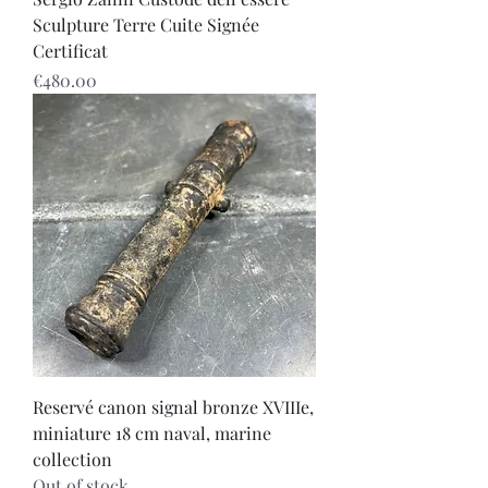
Sculpture Terre Cuite Signée
Certificat
Price
€480.00
Reservé canon signal bronze XVIIIe,
miniature 18 cm naval, marine
collection
Out of stock