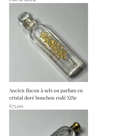
Ancien flacon à sels ou parfum en
cristal doré bouchon rodé XIXe
Price
€75.00