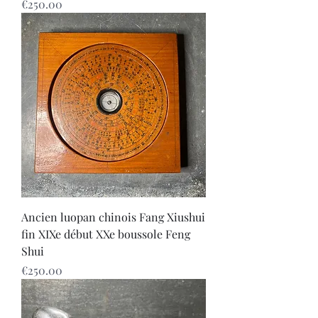
Price
€250.00
Ancien luopan chinois Fang Xiushui
fin XIXe début XXe boussole Feng
Shui
Price
€250.00