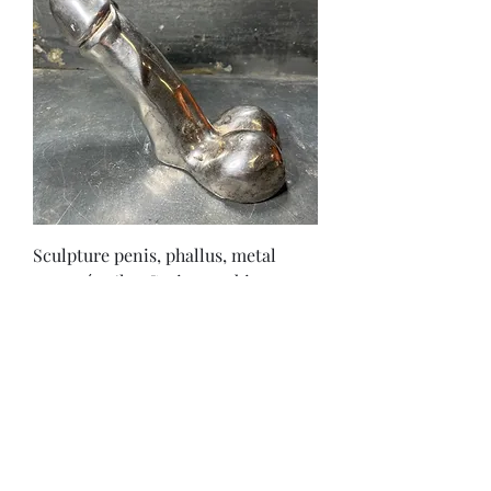
Sculpture penis, phallus, metal
argenté 2,6kg, Curiosa, cabinet
Curiosités 1900
Out of stock