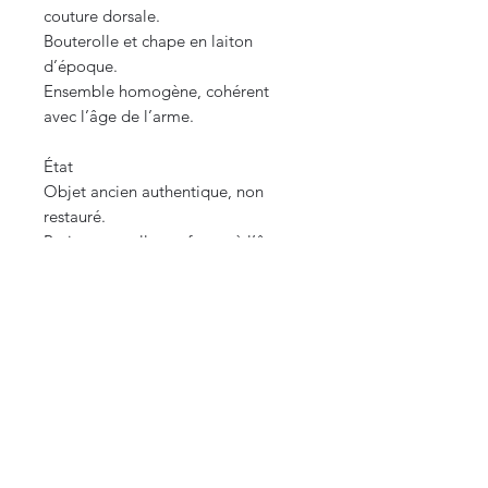
couture dorsale.
Bouterolle et chape en laiton
d’époque.
Ensemble homogène, cohérent
avec l’âge de l’arme.
État
Objet ancien authentique, non
restauré.
Patine naturelle conforme à l’âge.
Marquages nets.
Structure saine.
Usure normale d’un objet de plus
de 170 ans.
Ce couteau réunit :
– Une production militaire
américaine très rare
– Une fabrication Ames Cabotville