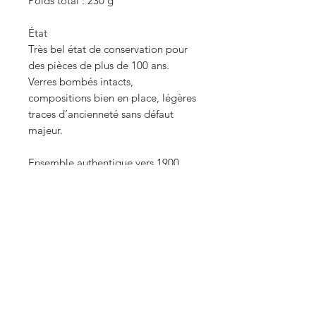
Poids total : 230 g
État
Très bel état de conservation pour
des pièces de plus de 100 ans.
Verres bombés intacts,
compositions bien en place, légères
traces d’ancienneté sans défaut
majeur.
Ensemble authentique vers 1900,
parfait pour collection d’art
funéraire, reliquaires anciens, objets
commémoratifs ou cabinet de
curiosités.
Envoi protégé avé suivi
Envoi interna